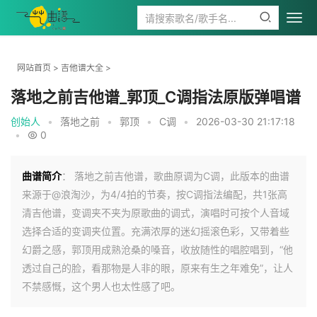
网站首页
>
吉他谱大全
>
落地之前吉他谱_郭顶_C调指法原版弹唱谱
创始人
•
落地之前
•
郭顶
•
C调
•
2026-03-30 21:17:18
•
0
曲谱简介
： 落地之前吉他谱，歌曲原调为C调，此版本的曲谱
来源于@浪淘沙，为4/4拍的节奏，按C调指法编配，共1张高
清吉他谱，变调夹不夹为原歌曲的调式，演唱时可按个人音域
选择合适的变调夹位置。充满浓厚的迷幻摇滚色彩，又带着些
幻爵之感，郭顶用成熟沧桑的嗓音，收放随性的唱腔唱到，“他
透过自己的脸，看那物是人非的眼，原来有生之年难免”，让人
不禁感慨，这个男人也太性感了吧。