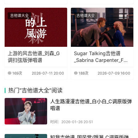
吉他谱大全
吉他谱大全
上游的风吉他谱_刘森_G
Sugar Talking吉他谱
调扫弦版弹唱谱
_Sabrina Carpenter_F调
弹唱谱
169次
2026-07-11 20:00
188次
2026-07-09 16:00
热门
“吉他谱大全”阅读
人生路漫漫吉他谱_白小白_C调原版弹
唱谱
时间：2026-01-26 20:51
知我吉他谱_国风堂/哦漏_C调原版弹