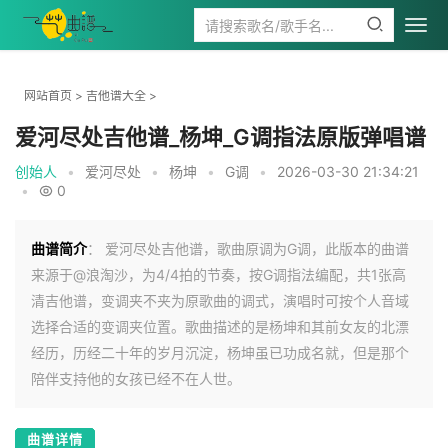
网站首页
>
吉他谱大全
>
爱河尽处吉他谱_杨坤_G调指法原版弹唱谱
创始人
•
爱河尽处
•
杨坤
•
G调
•
2026-03-30 21:34:21
•
0
曲谱简介
： 爱河尽处吉他谱，歌曲原调为G调，此版本的曲谱
来源于@浪淘沙，为4/4拍的节奏，按G调指法编配，共1张高
清吉他谱，变调夹不夹为原歌曲的调式，演唱时可按个人音域
选择合适的变调夹位置。歌曲描述的是杨坤和其前女友的北漂
经历，历经二十年的岁月沉淀，杨坤虽已功成名就，但是那个
陪伴支持他的女孩已经不在人世。
曲谱详情