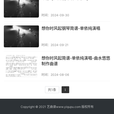
时间：2024-09-30
想你时风起钢琴简谱-单依纯演唱
时间：2024-09-21
想你时风起简谱-单依纯演唱-曲水悠悠
制作曲谱
时间：2024-08-06
共5条
1
Copyright © 2021 艺曲谱www.yiqupu.com 版权所有