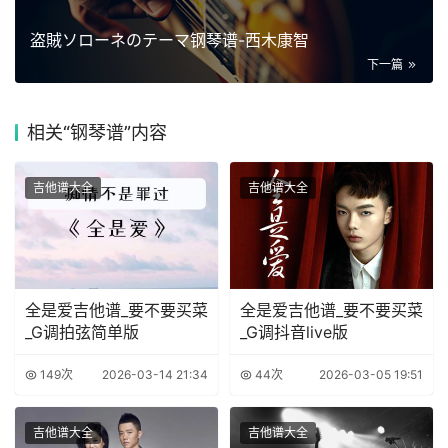
盗賊ソローネのテーマ钢琴谱-西木康智
下一篇
相关
“钢琴谱”内容
吉他谱大全
吉他谱大全
全是爱吉他谱_要不要买菜
全是爱吉他谱_要不要买菜
_G调拍弦简单版
_G调抖音live版
149次
2026-03-14 21:34
44次
2026-03-05 19:51
吉他谱大全
吉他谱大全