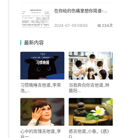
在你给的伤痛里想你简谱-...
2024-07-09 09:00
234次
最新
内容
习惯晚睡吉他谱_李荣
当我奔向你吉他谱_林
浩_...
晨阳...
心中的玫瑰吉他谱_李
惑吉他谱_小象_《惑》
谷一...
G...