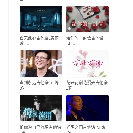
查无此心吉他谱_黄丽
给你的一封信吉他谱
玲_...
_J....
直到永远吉他谱_汪峰
花开花谢花漫天吉他谱
_G...
_罗...
怕你为自己流泪吉他谱
光明之门吉他谱_许巍
_黑...
_G...