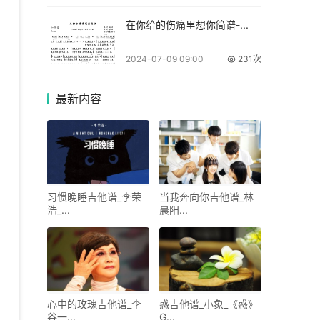
在你给的伤痛里想你简谱-...
2024-07-09 09:00
231次
最新
内容
习惯晚睡吉他谱_李荣
当我奔向你吉他谱_林
浩_...
晨阳...
心中的玫瑰吉他谱_李
惑吉他谱_小象_《惑》
谷一...
G...