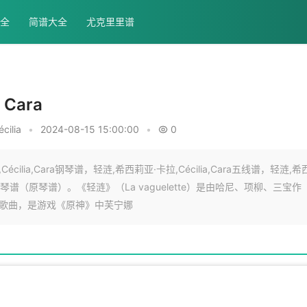
全
简谱大全
尤克里里谱
Cara
écilia
•
2024-08-15 15:00:00
•
0
lia,Cara钢琴谱，轻涟,希西莉亚·卡拉,Cécilia,Cara五线谱，轻涟,希
物之诗琴谱（原琴谱）。《轻涟》（La vaguelette）是由哈尼、项柳、三宝作
演唱的歌曲，是游戏《原神》中芙宁娜