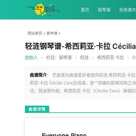
首页
钢琴谱
吉他谱大
网站首页
>
钢琴谱
>
轻涟钢琴谱-希西莉亚·卡拉 Cécilia 
创始人
•
栏目：
钢琴谱
•
轻涟
•
希西莉亚·卡拉
•
C
曲谱简介
： 艺曲谱为曲谱爱好者提供轻涟,希西莉亚·卡拉,Céci
莉亚·卡拉 Cécilia Cara五线谱，是""改编的原神风
词，苑迪萌作曲，希西莉亚·卡拉（Cécilia Cara）
曲谱详情