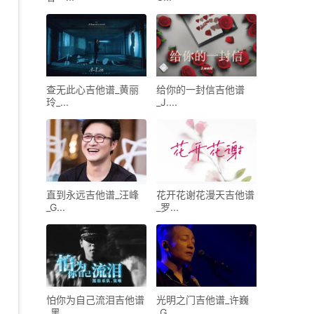
查无此心吉他谱_黄丽
给你的一封信吉他谱
玲_...
_J....
直到永远吉他谱_汪峰
花开花谢花漫天吉他谱
_G...
_罗...
怕你为自己流泪吉他谱
光明之门吉他谱_许巍
_黑...
_G...