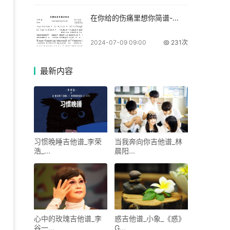
在你给的伤痛里想你简谱-...
2024-07-09 09:00
231次
最新
内容
习惯晚睡吉他谱_李荣
当我奔向你吉他谱_林
浩_...
晨阳...
心中的玫瑰吉他谱_李
惑吉他谱_小象_《惑》
谷一...
G...