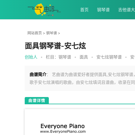
首页
钢琴谱
吉他谱大
网站首页
>
钢琴谱
>
面具钢琴谱-安七炫
创始人
•
栏目：
钢琴谱
•
面具
•
安七炫钢琴谱
•
安
曲谱简介
： 艺曲谱为曲谱爱好者提供面具,安七炫钢琴谱，
歌手安七炫演唱的歌曲，由安七炫填词且谱曲，收录在同
曲谱详情