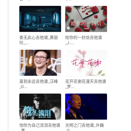
查无此心吉他谱_黄丽
给你的一封信吉他谱
玲_...
_J....
直到永远吉他谱_汪峰
花开花谢花漫天吉他谱
_G...
_罗...
怕你为自己流泪吉他谱
光明之门吉他谱_许巍
_黑...
_G...