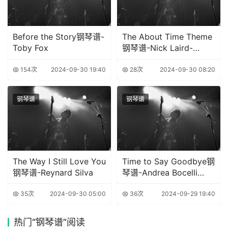
Before the Story钢琴谱-
The About Time Theme
Toby Fox
钢琴谱-Nick Laird-
Clowes
154次
2024-09-30 19:40
28次
2024-09-30 08:20
钢琴谱
钢琴谱
The Way I Still Love You
Time to Say Goodbye钢
钢琴谱-Reynard Silva
琴谱-Andrea Bocelli
Sarah Brightman
35次
2024-09-30 05:00
36次
2024-09-29 19:40
热门
“钢琴谱”阅读