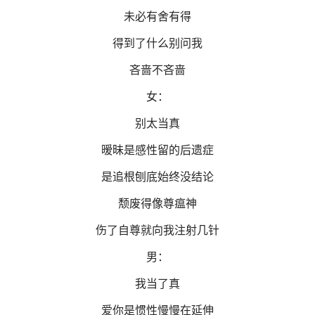
未必有舍有得
得到了什么别问我
吝啬不吝啬
女：
别太当真
暧昧是感性留的后遗症
是追根刨底始终没结论
颓废得像尊瘟神
伤了自尊就向我注射几针
男：
我当了真
爱你是惯性慢慢在延伸