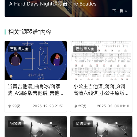
A Hard Days Night钢琴谱-The Beatles
下一篇
相关
“钢琴谱”内容
吉他谱大全
吉他谱大全
当真吉他谱_曲肖冰/蒋家
小公主吉他谱_蒋蒋_G调
驹_A调原版吉他谱_吉他
高清六线谱_小公主原版弹
弹唱示范
唱谱
29次
2025-12-23 21:51
29次
2025-03-06 01:10
钢琴谱
简谱大全