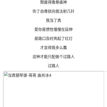
颓废得像尊瘟神
伤了自尊就向我注射几针
我当了真
爱你是惯性慢慢在延伸
是路口及时亮起了红灯
才显得我多么蠢
这种才能只配做个过路人
过路人