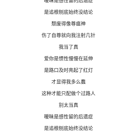
暧昧是感性留的后遗症
是追根刨底始终没结论
颓废得像尊瘟神
伤了自尊就向我注射几针
我当了真
爱你是惯性慢慢在延伸
是路口及时亮起了红灯
才显得我多么蠢
这种才能只配做个过路人
别太当真
暧昧是感性留的后遗症
是追根刨底始终没结论