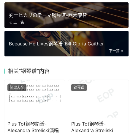
剣士ヒカリのテーマ钢琴谱-西木康智
上一篇
Because He Lives钢琴谱-Bill Gloria Gaither
下一篇
相关
“钢琴谱”内容
简谱大全
钢琴谱
Plus Tot钢琴简谱-
Plus Tot钢琴谱-
Alexandra Streliski演唱
Alexandra Streliski