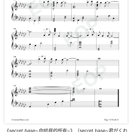
《
secret base~你给我的所有~
》（secret base~君がくれ