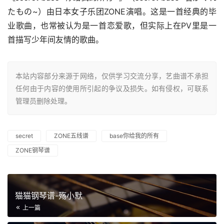
たもの~）由日本女子乐团ZONE演唱。这是一首经典的毕
业歌曲，也常被认为是一首恋爱歌，但实际上在PV里是一
首描写少年间友情的歌曲。
本站内容部分来源于网络，仅供学习交流分享，艺曲谱不承担
任何由于内容的使用所引起的争议及损失。如有侵权，可联系
管理员删除处理。
secret
ZONE五线谱
base你给我的所有
ZONE钢琴谱
猫猫钢琴谱-殇小默
上一篇