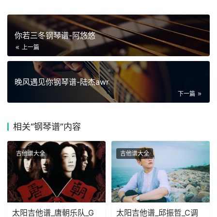
你若三冬钢琴谱-阿悠悠
上一篇
晚风遇见你钢琴谱-陆杰awr
下一篇
相关
“钢琴谱”内容
吉他谱大全
吉他谱大全
太阳吉他谱_唐朝乐队_G
太阳吉他谱_邱振哲_C调