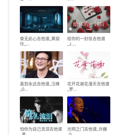
查无此心吉他谱_黄丽
给你的一封信吉他谱
玲_...
_J....
直到永远吉他谱_汪峰
花开花谢花漫天吉他谱
_G...
_罗...
怕你为自己流泪吉他谱
光明之门吉他谱_许巍
_黑...
_G...