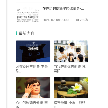
在你给的伤痛里想你简谱-...
2024-07-09 09:00
230次
最新
内容
习惯晚睡吉他谱_李荣
当我奔向你吉他谱_林
浩_...
晨阳...
心中的玫瑰吉他谱_李
惑吉他谱_小象_《惑》
谷一...
G...